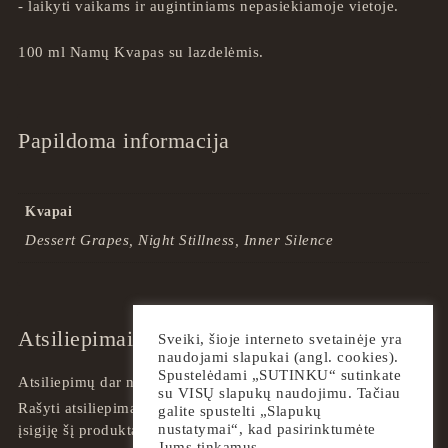
- laikyti vaikams ir augintiniams nepasiekiamoje vietoje.
100 ml Namų Kvapas su lazdelėmis.
Papildoma informacija
Kvapai
Dessert Grapes, Night Stillness, Inner Silence
Atsiliepimai
Sveiki, šioje interneto svetainėje yra
naudojami slapukai (angl. cookies).
Spustelėdami „SUTINKU“ sutinkate
Atsiliepimų dar nėra.
su VISŲ slapukų naudojimu. Tačiau
Rašyti atsiliepimą gali tik prisijungę pirkėjai, kurie yra
galite spustelti „Slapukų
nustatymai“, kad pasirinktumėte
įsigiję šį produktą.
Jums tinkamus.