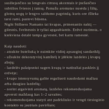
susiliejančios su lengvais citrusų akcentais ir įnešančios
subtilios šviesos į tamsą. Pamažu aromatas nusėda į šiltą,
glotnų uogų ir lengvo saldumo pagrindą, kuris ore išlieka
tarsi rami, pastovi būsena.
Night Stillness Namams tai kvapas, primenantis naktį —
gilesnis, švelnesnis ir tyliai apgaubiantis. Erdvė nurimsta, o
kiekviena detalė tampa gyvesnė, bet kartu ramesnė.
Kaip naudoti:
- atsukite buteliuką ir nuimkite vidinį apsauginį sandariklį;
- užsukite dekoratyvinį kamštelį ir įdėkite lazdeles į kvapų
aliejų;
- lazdelės palaipsniui sugers kvapą ir natūraliai paskleis jį
erdvėje;
- kvapo intensyvumą galite reguliuoti naudodami mažiau
arba daugiau lazdelių;
- norint atgaivinti aromatą, lazdeles rekomenduojama
apversti maždaug kas 1–2 savaites;
- rekomenduojama statyti ant padėkliuko ir vengti tiesioginio
kontakto su jautriais paviršiais;