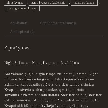
slyvų kvapas
,
namų kvapas su lazdelėmis
,
rabarbaro kvapas
,
prabangus namų kvapas
Aprašymas
Papildoma informacija
Atsiliepimai (0)
Aprašymas
Night Stillness – Namų Kvapas su Lazdelėmis
Kai vakaras gilėja, o tyla tampa vis labiau juntama, Night
Stillness Namams – tai gylio ir tylos kupinas kvapas —
akimirka, kai pasaulis sulėtėja, o viskas tampa artimiau.
Kvapas atsiveria sodriu prinokusių vaisių deriniu —
slyvomis, avietėmis ir rabarbarais. Šiek tiek saldus, šiek tiek
gaivus aromatas sukuria gyvą, tačiau subalansuotą pradžią.
Kvapui skleidžiantis, išryškėja švelnios gėlių natos,