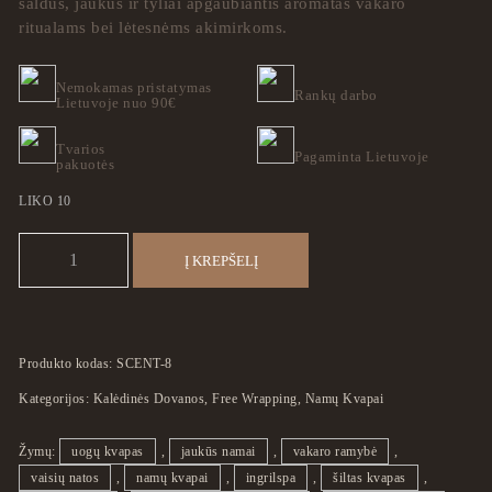
saldus, jaukus ir tyliai apgaubiantis aromatas vakaro
ritualams bei lėtesnėms akimirkoms.
Nemokamas pristatymas
Rankų darbo
Lietuvoje nuo 90€
Tvarios
Pagaminta Lietuvoje
pakuotės
LIKO 10
produkto kiekis: Night Stillness Home
Į KREPŠELĮ
Produkto kodas:
SCENT-8
Kategorijos:
Kalėdinės Dovanos
,
Free Wrapping
,
Namų Kvapai
Žymų:
uogų kvapas
,
jaukūs namai
,
vakaro ramybė
,
vaisių natos
,
namų kvapai
,
ingrilspa
,
šiltas kvapas
,