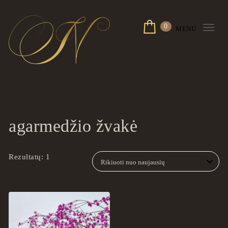
Skip to content
0
MENU
Togg
navi
ingrilspa.com
agarmedžio žvakė
Rezultatų: 1