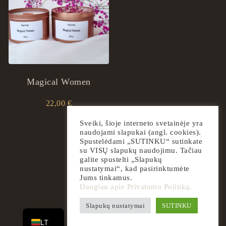
Magical Women
22,00
€
Sveiki, šioje interneto svetainėje yra
naudojami slapukai (angl. cookies).
Spustelėdami „SUTINKU“ sutinkate
su VISŲ slapukų naudojimu. Tačiau
galite spustelti „Slapukų
nustatymai“, kad pasirinktumėte
Jums tinkamus.
Daugiau apie Privatumo Politiką.
EN
Slapukų nustatymai
SUTINKU
2026
ingrilspa.com
LT