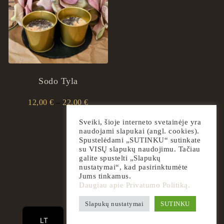
Sodo Tyla
Price range: 12,00 € through 22,00 €
12,00
€
–
22,00
€
This product has multiple variants. The options may
Sveiki, šioje interneto svetainėje yra
naudojami slapukai (angl. cookies).
Spustelėdami „SUTINKU“ sutinkate
su VISŲ slapukų naudojimu. Tačiau
galite spustelti „Slapukų
nustatymai“, kad pasirinktumėte
Jums tinkamus.
Daugiau apie Privatumo Politiką.
EN
Slapukų nustatymai
SUTINKU
2026
ingrilspa.com
LT