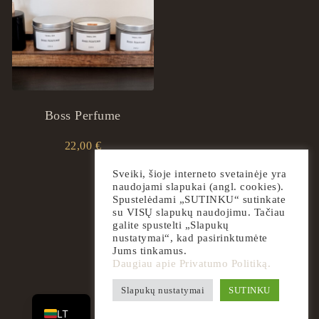
Boss Perfume
22,00
€
Sveiki, šioje interneto svetainėje yra
naudojami slapukai (angl. cookies).
Spustelėdami „SUTINKU“ sutinkate
su VISŲ slapukų naudojimu. Tačiau
galite spustelti „Slapukų
nustatymai“, kad pasirinktumėte
Jums tinkamus.
Daugiau apie Privatumo Politiką.
EN
Slapukų nustatymai
SUTINKU
2026
ingrilspa.com
LT