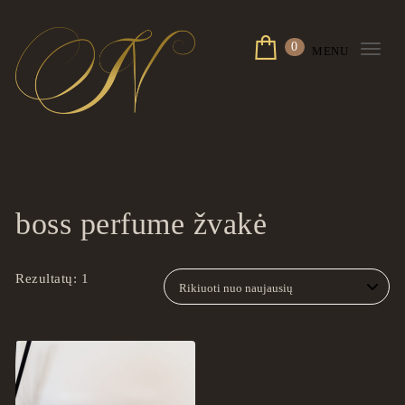
Skip to content
0
MENU
Togg
navi
ingrilspa.com
boss perfume žvakė
Rezultatų: 1