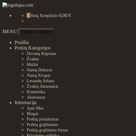
Skip
to
ingrilspa.com
0
0,00 €
content
Jūsų Krepšelis
MENU
Toggle navigation
Pradžia
Prekių Kategorijos
Dovanų Kuponas
Žvakės
Muilai
Namų Dekoras
Namų Kvapai
Levandų Arbata
Žvakių Aksesuarai
Kosmetika
Aksesuarai
Informacija
Apie Mus
Blogas
Prekių pristatymas
Prekių grąžinimas
Prekių grąžinimo forma
Privatumo politika