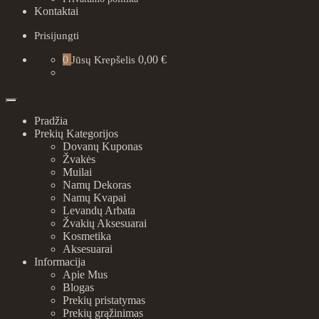
Kontaktai
Prisijungti
0
0,00 €
Jūsų Krepšelis
Pradžia
Prekių Kategorijos
Dovanų Kuponas
Žvakės
Muilai
Namų Dekoras
Namų Kvapai
Levandų Arbata
Žvakių Aksesuarai
Kosmetika
Aksesuarai
Informacija
Apie Mus
Blogas
Prekių pristatymas
Prekių grąžinimas