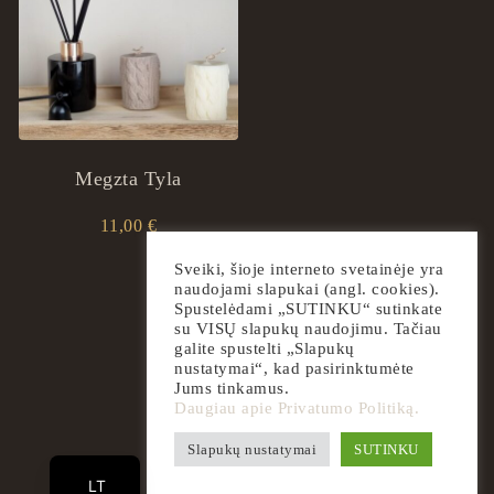
Megzta Tyla
11,00
€
This product has multiple variants. The options may
Sveiki, šioje interneto svetainėje yra
naudojami slapukai (angl. cookies).
Spustelėdami „SUTINKU“ sutinkate
su VISŲ slapukų naudojimu. Tačiau
galite spustelti „Slapukų
nustatymai“, kad pasirinktumėte
Jums tinkamus.
Daugiau apie Privatumo Politiką.
EN
Slapukų nustatymai
SUTINKU
2026
ingrilspa.com
LT