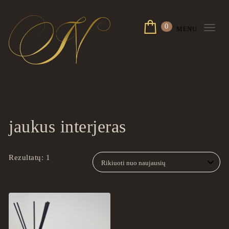
Skip to content
0
MENU
Togg
navi
ingrilspa.com
jaukus interjeras
Rezultatų: 1