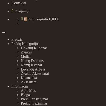
Kontaktai
Prisijungti
0
0,00 €
Jūsų Krepšelis
Pradžia
Prekių Kategorijos
Dovanų Kuponas
Žvakės
Muilai
Namų Dekoras
Namų Kvapai
Levandų Arbata
Žvakių Aksesuarai
Kosmetika
Aksesuarai
Informacija
Apie Mus
Blogas
Prekių pristatymas
Prekių grąžinimas