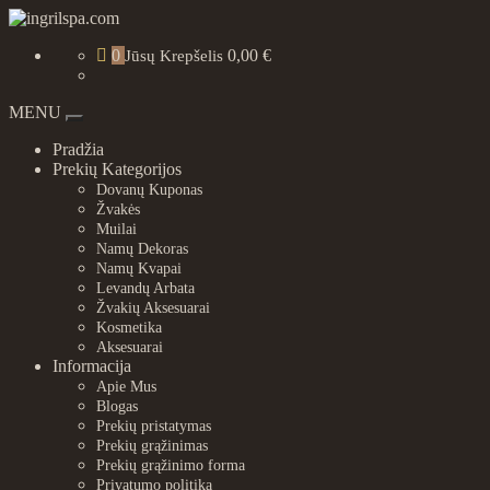
Skip
to
ingrilspa.com
0
0,00 €
content
Jūsų Krepšelis
MENU
Toggle
navigation
Pradžia
Prekių Kategorijos
Dovanų Kuponas
Žvakės
Muilai
Namų Dekoras
Namų Kvapai
Levandų Arbata
Žvakių Aksesuarai
Kosmetika
Aksesuarai
Informacija
Apie Mus
Blogas
Prekių pristatymas
Prekių grąžinimas
Prekių grąžinimo forma
Privatumo politika