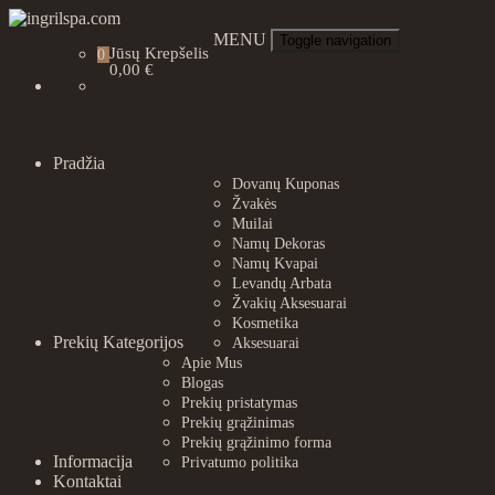
Skip
to
ingrilspa.com
MENU
Toggle navigation
Jūsų Krepšelis
0
content
0,00 €
Pradžia
Dovanų Kuponas
Žvakės
Muilai
Namų Dekoras
Namų Kvapai
Levandų Arbata
Žvakių Aksesuarai
Kosmetika
Prekių Kategorijos
Aksesuarai
Apie Mus
Blogas
Prekių pristatymas
Prekių grąžinimas
Prekių grąžinimo forma
Informacija
Privatumo politika
Kontaktai