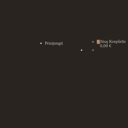
Jūsų Krepšelis
0
Prisijungti
0,00 €