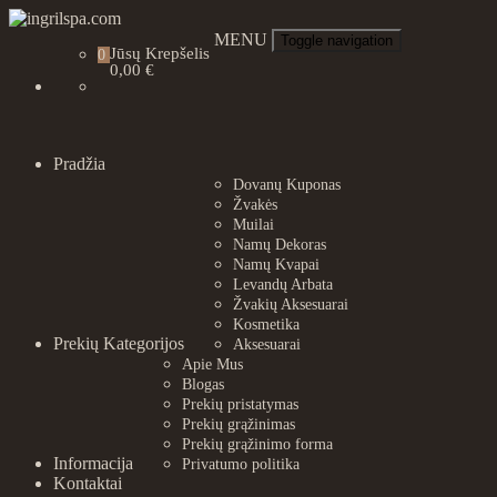
Skip
to
ingrilspa.com
MENU
Toggle navigation
Jūsų Krepšelis
0
content
0,00 €
Pradžia
Dovanų Kuponas
Žvakės
Muilai
Namų Dekoras
Namų Kvapai
Levandų Arbata
Žvakių Aksesuarai
Kosmetika
Prekių Kategorijos
Aksesuarai
Apie Mus
Blogas
Prekių pristatymas
Prekių grąžinimas
Prekių grąžinimo forma
Informacija
Privatumo politika
Kontaktai