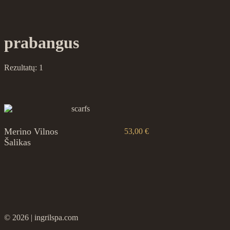
prabangus
Rezultatų: 1
This
Merino Vilnos
53,00
€
product
Šalikas
has
multiple
variants.
The
options
may
be
chosen
2026
ingrilspa.com
on
the