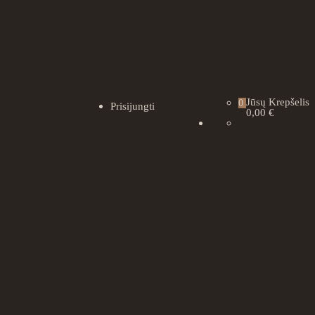
Jūsų Krepšelis
0
Prisijungti
0,00 €