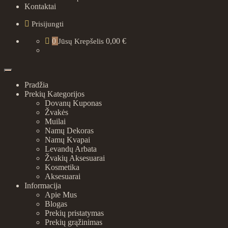
Kontaktai
Prisijungti
0
0,00 €
Jūsų Krepšelis
Pradžia
Prekių Kategorijos
Dovanų Kuponas
Žvakės
Muilai
Namų Dekoras
Namų Kvapai
Levandų Arbata
Žvakių Aksesuarai
Kosmetika
Aksesuarai
Informacija
Apie Mus
Blogas
Prekių pristatymas
Prekių grąžinimas