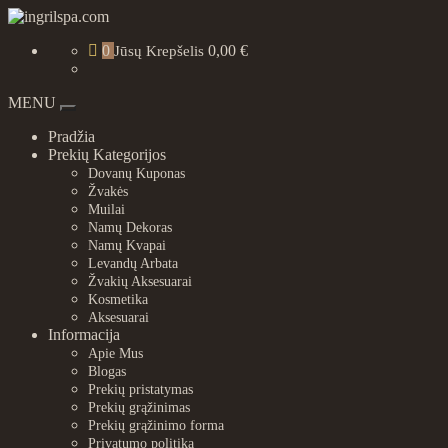
Skip
to
ingrilspa.com
0
0,00 €
content
Jūsų Krepšelis
MENU
Toggle
navigation
Pradžia
Prekių Kategorijos
Dovanų Kuponas
Žvakės
Muilai
Namų Dekoras
Namų Kvapai
Levandų Arbata
Žvakių Aksesuarai
Kosmetika
Aksesuarai
Informacija
Apie Mus
Blogas
Prekių pristatymas
Prekių grąžinimas
Prekių grąžinimo forma
Privatumo politika