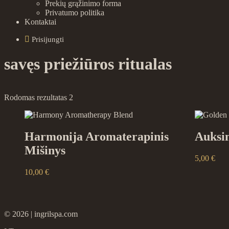
Prekių grąžinimo forma
Privatumo politika
Kontaktai
Prisijungti
savęs priežiūros ritualas
Rūšiuojama
Rodomas rezultatas 2
pagal
naujausią
Harmonija Aromaterapinis
Auksin
Mišinys
5,00
€
10,00
€
2026
ingrilspa.com