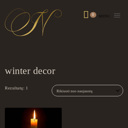
Skip to content
0
MENU
Togg
navi
ingrilspa.com
winter decor
Rezultatų: 1