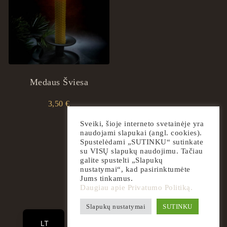
Medaus Šviesa
3,50
€
Sveiki, šioje interneto svetainėje yra
naudojami slapukai (angl. cookies).
Spustelėdami „SUTINKU“ sutinkate
su VISŲ slapukų naudojimu. Tačiau
galite spustelti „Slapukų
nustatymai“, kad pasirinktumėte
Jums tinkamus.
Daugiau apie Privatumo Politiką.
EN
Slapukų nustatymai
SUTINKU
2026
ingrilspa.com
LT