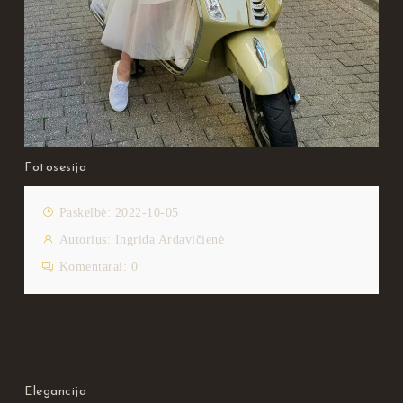
Fotosesija
Paskelbė: 2022-10-05
Autorius:
Ingrida Ardavičienė
Komentarai:
0
Elegancija