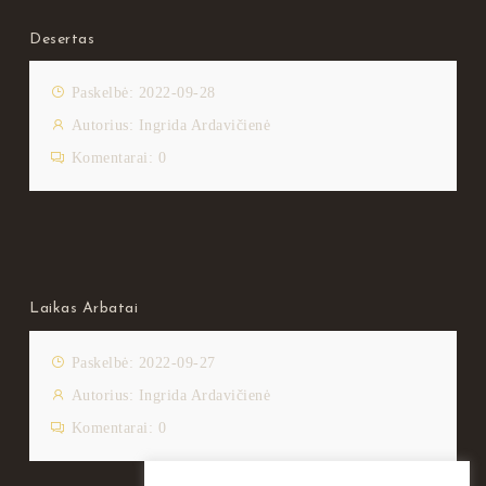
Desertas
Paskelbė: 2022-09-28
Autorius:
Ingrida Ardavičienė
Komentarai:
0
Laikas Arbatai
Paskelbė: 2022-09-27
Autorius:
Ingrida Ardavičienė
Komentarai:
0