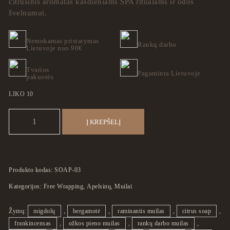
citrusinis aromatas kasdieniams SPA ritualams ir odos
švelnumui.
Nemokamas pristatymas
Rankų darbo
Lietuvoje nuo 90€
Tvarios
Pagaminta Lietuvoje
pakuotės
LIKO 10
produkto kiekis: Golden Citrus
Į KREPŠELĮ
Produkto kodas:
SOAP-03
Kategorijos:
Free Wrapping
,
Apelsinų
,
Muilai
Žymų:
migdolų
,
bergamotė
,
raminantis muilas
,
citrus soap
,
frankincensas
,
ožkos pieno muilas
,
rankų darbo muilas
,