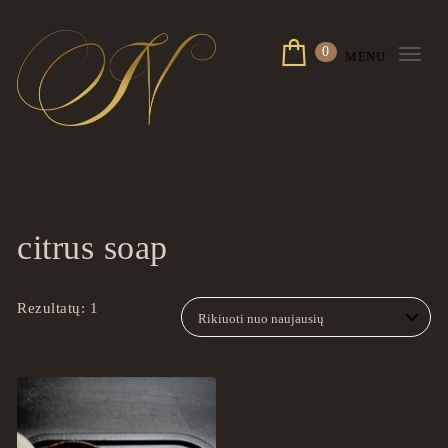
Skip to content
0
MENU
Togg
navi
ingrilspa.com
citrus soap
Rezultatų: 1