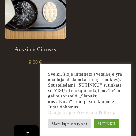
Auksinis Citrusas
9,00
€
Sveiki, šioje interneto svetainėje yra
naudojami slapukai (angl. cookies).
Spustelėdami „SUTINKU“ sutinkate
su VISŲ slapukų naudojimu. Tačiau
galite spustelti „Slapukų
nustatymai“, kad pasirinktumėte
Jums tinkamus.
Daugiau apie Privatumo Politiką.
EN
Slapukų nustatymai
SUTINKU
2026
ingrilspa.com
LT