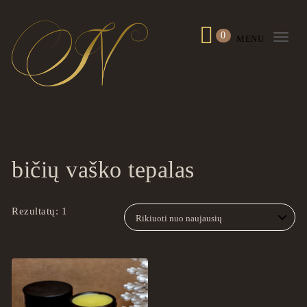
Skip to content
0
MENU
Togg
navi
ingrilspa.com
bičių vaško tepalas
Rezultatų: 1