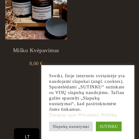
Miško Kvėpavimas
8,00
€
Sveiki, šioje interneto svetainėje yra
naudojami slapukai (angl. cookies).
Spustelėdami „SUTINKU“ sutinkate
su VISŲ slapukų naudojimu. Tačiau
galite spustelti „Slapukų
nustatymai“, kad pasirinktumėte
Jums tinkamus.
Daugiau apie Privatumo Politiką.
EN
Slapukų nustatymai
SUTINKU
2026
ingrilspa.com
LT