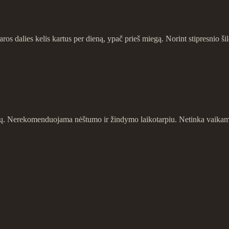
aros dalies kelis kartus per dieną, ypač prieš miegą. Norint stipresnio š
izdų. Nerekomenduojama nėštumo ir žindymo laikotarpiu. Netinka vaikams