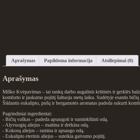
Aprašymas
Papildoma informacija
Atsiliepimai (0)
Aprašymas
Miško Kvėpavimas – tai rankų darbo augalinis krūtinės ir gerklės balz
komforto ir jaukumo pojūtį šaltuoju metų laiku. Sudėtyje esantis bičių v
Šildantis eukalipto, pušų ir bergamotės aromatas padeda sukurti komfo
Pagrindiniai ingredientai:
- Bičių vaškas – padeda apsaugoti ir suminkštinti odą.
- Alyvuogių aliejus – maitina ir drėkina odą.
- Kokosų aliejus – ramina ir apsaugo odą.
- Eukalipto eterinis aliejus – suteikia gaivumo pojūtį.