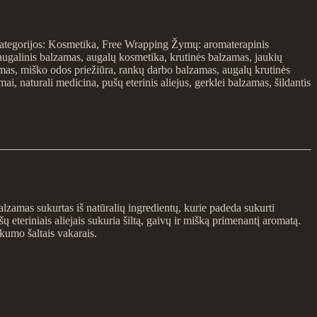
ategorijos:
Kosmetika
,
Free Wrapping
Žymų:
aromaterapinis
augalinis balzamas
,
augalų kosmetika
,
krutinės balzamas
,
jaukių
amas
,
miško odos priežiūra
,
rankų darbo balzamas
,
augalų krutinės
emai
,
naturali medicina
,
pušų eterinis aliejus
,
gerklei balzamas
,
šildantis
lzamas sukurtas iš natūralių ingredientų, kurie padeda sukurti
 eteriniais aliejais sukuria šiltą, gaivų ir mišką primenantį aromatą.
kumo šaltais vakarais.