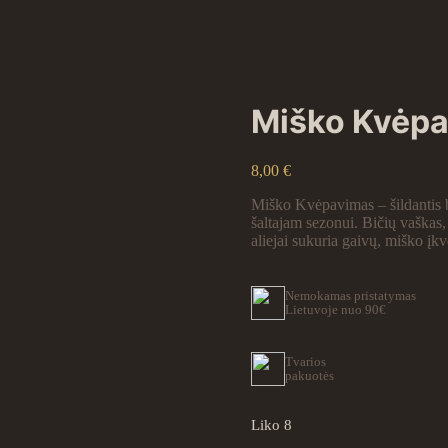
Miško Kvėp
8,00
€
Miško Kvėpavimas – šildantis bo
šaltajam sezonui. Bičių vaškas, 
aliejai sukuria gaivų, miško įk
Nemokamas pristatymas
Lietuvoje nuo 90€
Tvarios
pakuotės
Liko 8