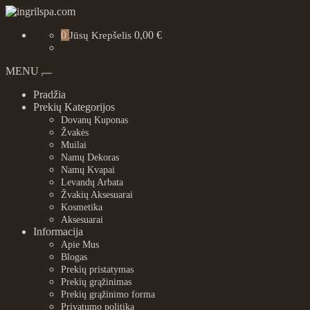
Skip
to
ingrilspa.com
0
0,00 €
content
Jūsų Krepšelis
MENU
Toggle navigation
Pradžia
Prekių Kategorijos
Dovanų Kuponas
Žvakės
Muilai
Namų Dekoras
Namų Kvapai
Levandų Arbata
Žvakių Aksesuarai
Kosmetika
Aksesuarai
Informacija
Apie Mus
Blogas
Prekių pristatymas
Prekių grąžinimas
Prekių grąžinimo forma
Privatumo politika