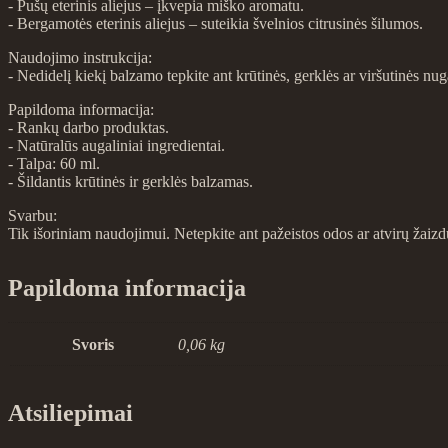
- Pušų eterinis aliejus – įkvepia miško aromatu.
- Bergamotės eterinis aliejus – suteikia švelnios citrusinės šilumos.
Naudojimo instrukcija:
- Nedidelį kiekį balzamo tepkite ant krūtinės, gerklės ar viršutinės nug
Papildoma informacija:
- Rankų darbo produktas.
- Natūralūs augaliniai ingredientai.
- Talpa: 60 ml.
- Šildantis krūtinės ir gerklės balzamas.
Svarbu:
Tik išoriniam naudojimui. Netepkite ant pažeistos odos ar atvirų ža
Papildoma informacija
Svoris
0,06 kg
Atsiliepimai