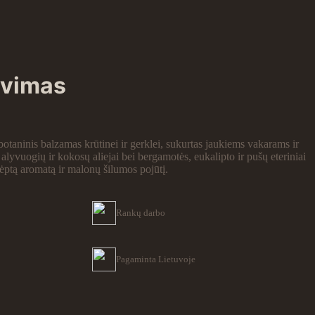
avimas
taninis balzamas krūtinei ir gerklei, sukurtas jaukiems vakarams ir
alyvuogių ir kokosų aliejai bei bergamotės, eukalipto ir pušų eteriniai
vėptą aromatą ir malonų šilumos pojūtį.
Rankų darbo
Pagaminta Lietuvoje