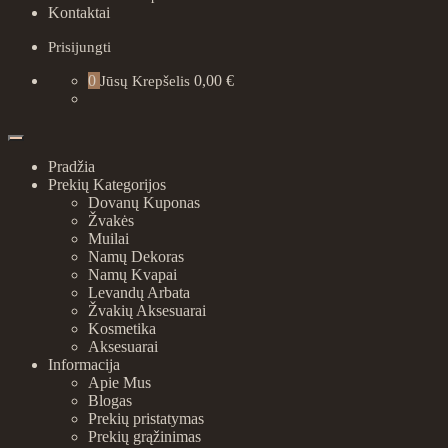
Kontaktai
Prisijungti
0
0,00 €
Jūsų Krepšelis
Pradžia
Prekių Kategorijos
Dovanų Kuponas
Žvakės
Muilai
Namų Dekoras
Namų Kvapai
Levandų Arbata
Žvakių Aksesuarai
Kosmetika
Aksesuarai
Informacija
Apie Mus
Blogas
Prekių pristatymas
Prekių grąžinimas