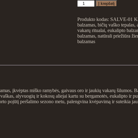
produkto
Į krepšelį
kiekis:
Forest
Breath
Produkto kodas:
SALVE-01
K
balzamas
,
bičių vaško tepalas
,
vakarų ritualai
,
eukalipto balz
balzamas
,
natūrali priežiūra ži
balzamas
amas, įkvėptas miško ramybės, gaivaus oro ir jaukių vakarų šilumos. Ba
aškas, alyvuogių ir kokosų aliejai kartu su bergamotės, eukalipto ir pušų
rto pojūtį peršalimo sezono metu, palengvina kvėpavimą ir suteikia jau