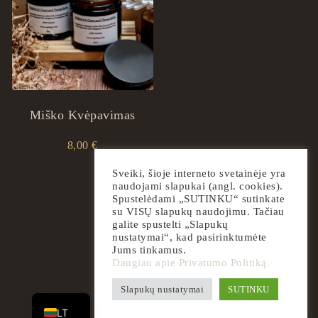
Miško Kvėpavimas
8,00
€
Sveiki, šioje interneto svetainėje yra
naudojami slapukai (angl. cookies).
Spustelėdami „SUTINKU“ sutinkate
su VISŲ slapukų naudojimu. Tačiau
galite spustelti „Slapukų
nustatymai“, kad pasirinktumėte
Jums tinkamus.
Daugiau apie Privatumo Politiką.
EN
Slapukų nustatymai
SUTINKU
2026
ingrilspa.com
LT