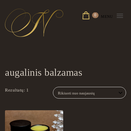
Skip to content
0
MENU
Togg
navi
ingrilspa.com
augalinis balzamas
Rezultatų: 1