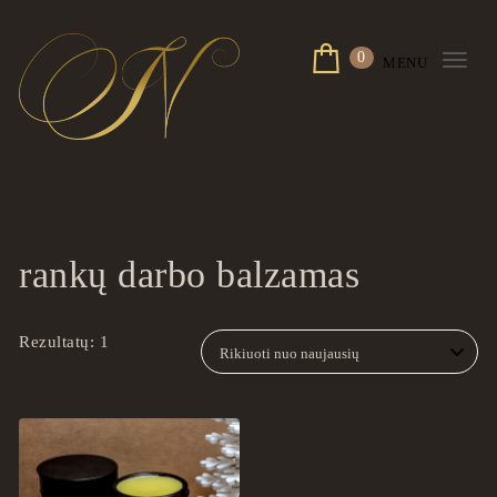
Skip to content
0
MENU
Togg
navi
ingrilspa.com
rankų darbo balzamas
Rezultatų: 1