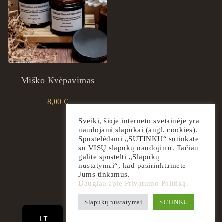
Miško Kvėpavimas
8,00
€
Sveiki, šioje interneto svetainėje yra
naudojami slapukai (angl. cookies).
Spustelėdami „SUTINKU“ sutinkate
su VISŲ slapukų naudojimu. Tačiau
galite spustelti „Slapukų
nustatymai“, kad pasirinktumėte
Jums tinkamus.
Daugiau apie Privatumo Politiką.
EN
Slapukų nustatymai
SUTINKU
2026
ingrilspa.com
LT