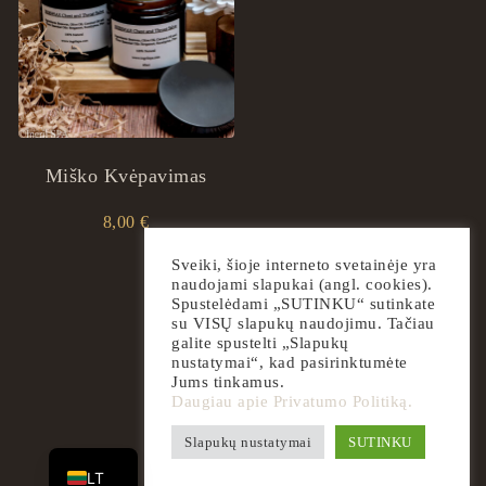
Miško Kvėpavimas
8,00
€
Sveiki, šioje interneto svetainėje yra
naudojami slapukai (angl. cookies).
Spustelėdami „SUTINKU“ sutinkate
su VISŲ slapukų naudojimu. Tačiau
galite spustelti „Slapukų
nustatymai“, kad pasirinktumėte
Jums tinkamus.
Daugiau apie Privatumo Politiką.
EN
Slapukų nustatymai
SUTINKU
2026
ingrilspa.com
LT