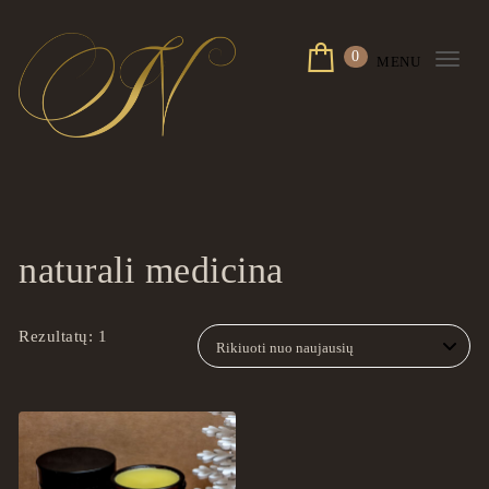
Skip to content
0
MENU
Togg
navi
ingrilspa.com
naturali medicina
Rezultatų: 1